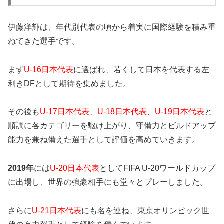
伊藤洋輝は、年代別代表の頃から着実に国際経験を積み重
ねてきた選手です。
まず
U-16日本代表
に選ばれ、若くして日本を代表する左
利きDFとして期待を集めました。
その後も
U-17日本代表
、
U-18日本代表
、
U-19日本代表
と
順調に各カテゴリーを駆け上がり、守備力とビルドアップ
能力を兼ね備えた選手として評価を高めていきます。
2019年
には
U-20日本代表
としてFIFA U-20ワールドカップ
に出場し、世界の強豪相手にも堂々とプレーしました。
さらに
U-21日本代表
にも名を連ね、東京オリンピック世