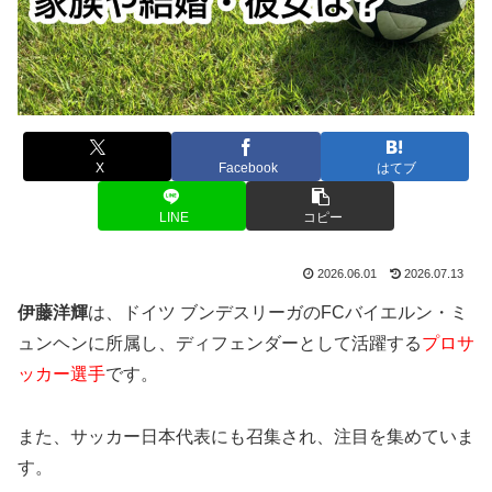
X
Facebook
はてブ
LINE
コピー
2026.06.01
2026.07.13
伊藤洋輝
は、ドイツ ブンデスリーガのFCバイエルン・ミ
ュンヘンに所属し、ディフェンダーとして活躍する
プロサ
ッカー選手
です。
また、サッカー日本代表にも召集され、注目を集めていま
す。