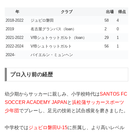
年
クラブ
出場
得点
2018-2022
ジュビロ磐田
58
4
2019
名古屋グランパス（loan）
2
0
2021-2022
VfBシュトゥットガルト（loan）
29
1
2022-2024
VfBシュトゥットガルト
56
1
2024-
バイエルン・ミュンヘン
プロ入り前の経歴
幼少期からサッカーに親しみ、小学校時代は
SANTOS FC
SOCCER ACADEMY JAPAN
と
浜松蒲サッカースポーツ
少年団
でプレーし、足元の技術と試合感覚を磨きました。
中学校では
ジュビロ磐田U-15
に所属し、より高いレベル