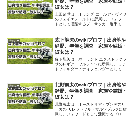
経歴、年俸を調査！家族や結婚・
彼女は？
上田綺世は、オランダ エールディヴィジ
のフェイエノールトに所属し、フォワー
ドとして活躍するプロサッカー選手で
す。また、サッカー日本代表にも召集さ
れ、注目を集めています。出身地はどこ
で、どんな経歴を持っているのでしょう
森下龍矢のwikiプロフ｜出身地や
サッカー
か？年俸はどのくらいなの...
経歴、年俸を調査！家族や結婚・
彼女は？
森下龍矢は、ポーランド エクストラクラ
サのレギア・ワルシャワに所属し、ミッ
ドフィルダー／ディフェンダーとして活
躍するプロサッカー選手です。また、サ
ッカー日本代表にも召集され、注目を集
めています。出身地はどこで、どんな経
北野颯太のwikiプロフ｜出身地や
サッカー
歴を持っているのでしょ...
経歴、年俸を調査！家族や結婚・
彼女は？
北野颯太は、オーストリア・ブンデスリ
ーガのFCレッドブル・ザルツブルクに所
属し、フォワードとして活躍するプロサ
ッカー選手です。また、サッカー日本代
表にも召集され、注目を集めています。
出身地はどこで、どんな経歴を持ってい
るのでしょうか？年俸は...