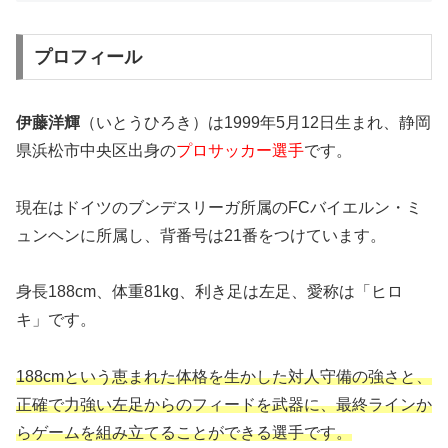
プロフィール
伊藤洋輝
（いとうひろき）は1999年5月12日生まれ、静岡
県浜松市中央区出身の
プロサッカー選手
です。
現在はドイツのブンデスリーガ所属のFCバイエルン・ミ
ュンヘンに所属し、背番号は21番をつけています。
身長188cm、体重81kg、利き足は左足、愛称は「ヒロ
キ」です。
188cmという恵まれた体格を生かした対人守備の強さと、
正確で力強い左足からのフィードを武器に、最終ラインか
らゲームを組み立てることができる選手です。