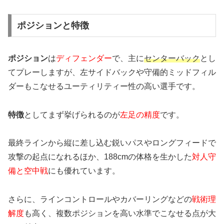
ポジションと特徴
ポジション
は
ディフェンダー
で、主に
センターバック
とし
てプレーしますが、左サイドバックや守備的ミッドフィル
ダーもこなせるユーティリティー性の高い選手です。
特徴
としてまず挙げられるのが
左足の精度
です。
最終ラインから縦に差し込む鋭いパスやロングフィードで
攻撃の起点になれるほか、188cmの体格を生かした
対人守
備と空中戦
にも優れています。
さらに、ラインコントロールやカバーリングなどの
戦術理
解度
も高く、複数ポジションを高い水準でこなせる点が大