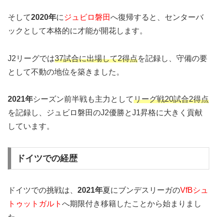
そして
2020年
に
ジュビロ磐田
へ復帰すると、センターバ
ックとして本格的に才能が開花します。
J2リーグでは
37試合に出場して2得点
を記録し、守備の要
として不動の地位を築きました。
2021年
シーズン前半戦も主力として
リーグ戦20試合2得点
を記録し、ジュビロ磐田のJ2優勝とJ1昇格に大きく貢献
しています。
ドイツでの経歴
ドイツでの挑戦は、
2021年
夏にブンデスリーガの
VfBシュ
トゥットガルト
へ期限付き移籍したことから始まりまし