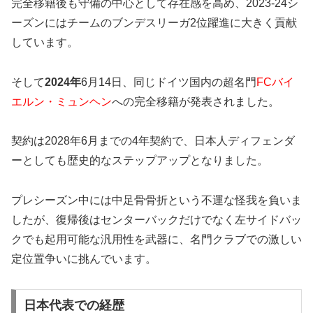
完全移籍後も守備の中心として存在感を高め、2023-24シ
ーズンにはチームのブンデスリーガ2位躍進に大きく貢献
しています。
そして
2024年
6月14日、同じドイツ国内の超名門
FCバイ
エルン・ミュンヘン
への完全移籍が発表されました。
契約は2028年6月までの4年契約で、日本人ディフェンダ
ーとしても歴史的なステップアップとなりました。
プレシーズン中には中足骨骨折という不運な怪我を負いま
したが、復帰後はセンターバックだけでなく左サイドバッ
クでも起用可能な汎用性を武器に、名門クラブでの激しい
定位置争いに挑んでいます。
日本代表での経歴