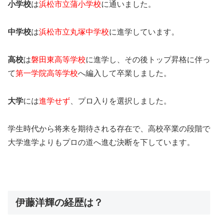
小学校
は
浜松市立蒲小学校
に通いました。
中学校
は
浜松市立丸塚中学校
に進学しています。
高校
は
磐田東高等学校
に進学し、その後トップ昇格に伴っ
て
第一学院高等学校
へ編入して卒業しました。
大学
には
進学せず
、プロ入りを選択しました。
学生時代から将来を期待される存在で、高校卒業の段階で
大学進学よりもプロの道へ進む決断を下しています。
伊藤洋輝の経歴は？