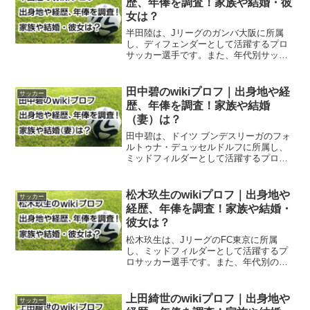
歴、年俸を調査！家族や結婚・彼
女は？
半田陸は、Jリーグのガンバ大阪に所属
し、ディフェンダーとして活躍するプロ
サッカー選手です。また、年代別サッカ
ー日本代表にも召集され、注目を集めて
います。出身地はどこで、どんな経歴を
持っているのでしょうか？年俸はどのく
田中碧のwikiプロフ｜出身地や経
サッカー
らいなのでしょうか？家族...
歴、年俸を調査！家族や結婚
（妻）は？
田中碧は、ドイツ ブンデスリーガのフォ
ルトゥナ・デュッセルドルフに所属し、
ミッドフィルダーとして活躍するプロサ
ッカー選手です。また、サッカー日本代
表にも定着し、活躍しています。出身地
はどこで、どんな経歴を持っているので
松木玖生のwikiプロフ｜出身地や
サッカー
しょうか？年俸はどのく...
経歴、年俸を調査！家族や結婚・
彼女は？
松木玖生は、JリーグのFC東京に所属
し、ミッドフィルダーとして活躍するプ
ロサッカー選手です。また、年代別のサ
ッカー日本代表にも召集され、注目を集
めています。出身地はどこで、どんな経
歴を持っているのでしょうか？年俸はど
上田綺世のwikiプロフ｜出身地や
サッカー
のくらいなのでしょうか？...