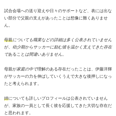
試合会場への送り迎えや日々のサポートなど、表には出な
い部分で父親の支えがあったことは想像に難くありませ
ん。
母親
についても職業などの詳細は多く公表されていません
が
、幼少期からサッカーに励む彼を温かく支えてきた存在
で
あること
は間違
い
あり
ま
せん
。
母親が
家庭の中で
理解のある存在だったことは、伊藤洋輝
がサッカーの力を伸ばしていくうえで大きな後押しになっ
たと考えられます。
姉
についても詳しいプロフィールは公表されていません
が、家族の一員として長く彼を応援してきた大切な存在だ
と思われます。